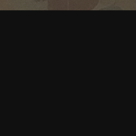
Descrição
DATE:
20/12/2024
CATEGORIES:
HISTÓRIAS E MEMÓRIAS
COMPARTILHAR:
A obra “Próxima Estação, Luz” realizada por
mim, Rogério A. Oliveira, é uma pintura em